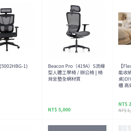
 (5002HBG-1)
Beacon Pro（419A）S流線
【Fle
型人體工學椅 / 辦公椅 | 椅
能收
背坐墊全網材質
桌)D
櫃 高
NT$ 2
NT$ 5,000
NT$ 3,