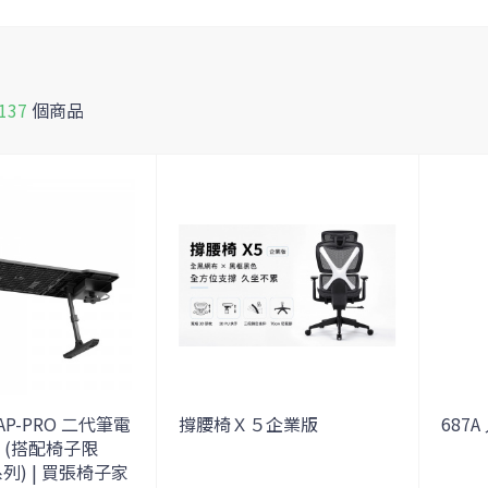
137
個商品
 LAP-PRO 二代筆電
撐腰椅Ｘ５企業版
687
架 (搭配椅子限
 系列) | 買張椅子家