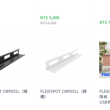
NT$ 5,000
NT$ 7
NT$ 6,500
OT CMP051L（線
FLEXISPOT CMP051L（線
FLEX
槽）
降桌 
USB充