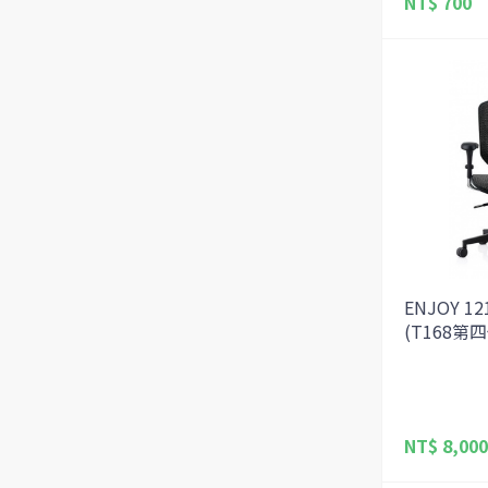
NT$ 700
ENJOY 1
(T168第
NT$ 8,000