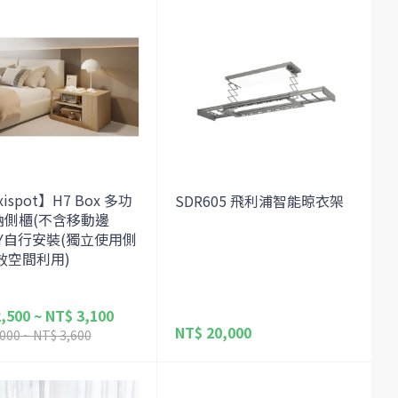
xispot】H7 Box 多功
SDR605 飛利浦智能晾衣架
納側櫃(不含移動邊
IY自行安裝(獨立使用側
效空間利用)
,500 ~ NT$ 3,100
NT$ 20,000
000 ~ NT$ 3,600